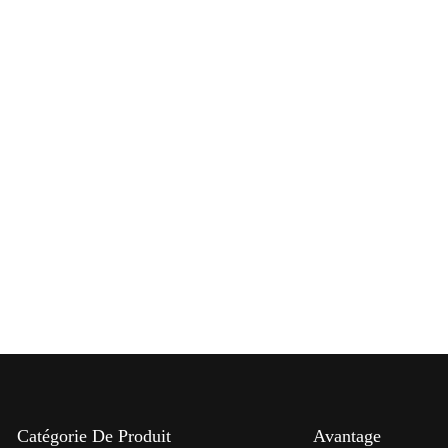
îte de
Moule de poubelle
Moule de po
lastique
d'injection plastique
d'injection pl
Catégorie De Produit
Avantage