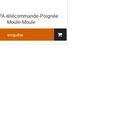
PA-télécommande-Poignée
Moule-Moule
enquête