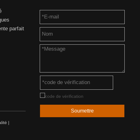
é
ques
te parfait
Soumettre
lité
|