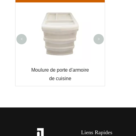
Moule de bo
rangement en p
<
>
tégral gris
Moulure de porte d'armoire
Moule
de cuisine
Liens Rapides