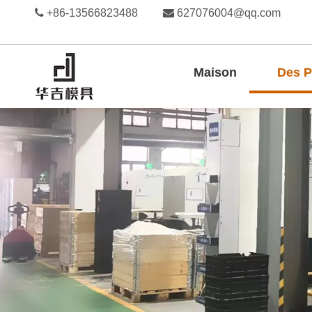

+86-13566823488

627076004@qq.com
Maison
Des P