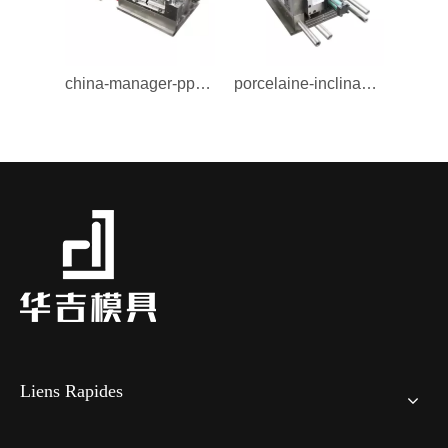
china-manager-pp-Moule de support arrière-Moule
porcelaine-inclinable lift-pa-Support arrière Molud-Molud
Liens Rapides