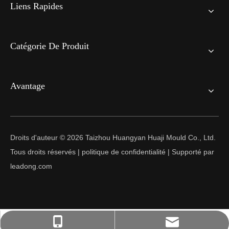
Liens Rapides
Catégorie De Produit
Avantage
Droits d'auteur ©
2026
Taizhou Huangyan Huaji Mould Co., Ltd.
Tous droits réservés |
politique de confidentialité
| Supporté par
leadong.com
627076004@qq.com
+86-13566823488