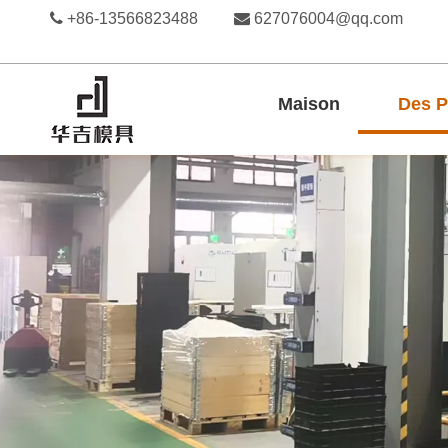

+86-13566823488

627076004@qq.com
Maison
Des P