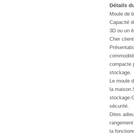
Détails d
Moule de b
Capacité d
3D ou un éc
Cher clien
Présentati
commodité.
compacte p
stockage.
Le moule d
la maison.
stockage.G
sécurité.
Dites adie
rangement 
la fonctio