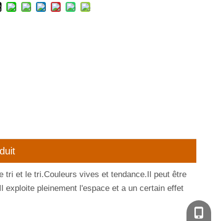
duit
ri et le tri.Couleurs vives et tendance.Il peut être
l exploite pleinement l'espace et a un certain effet
+86-135