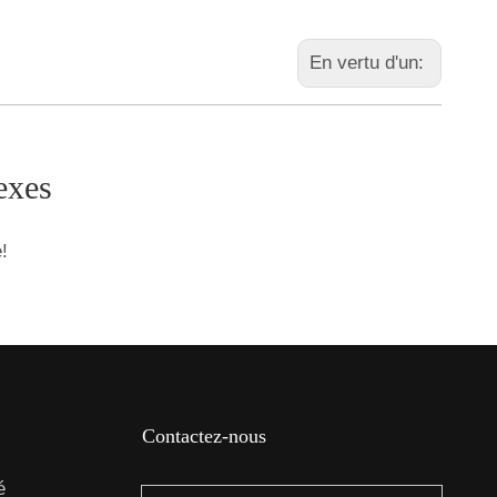
En vertu d'un:
exes
!
Contactez-nous
é