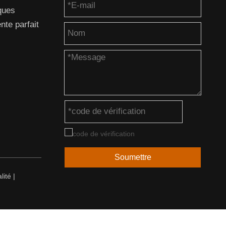
ques
te parfait
Soumettre
lité
|